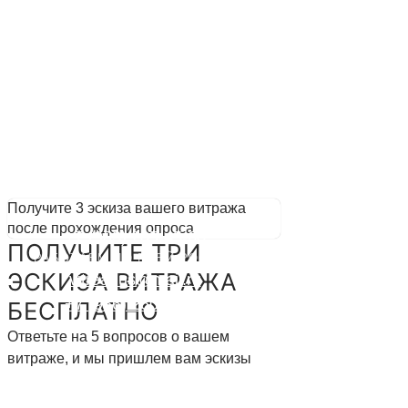
© 2024 vitrearius.ru. Все права защищены.
Политика конфиденциальности
Разработано в веб-студии Глеба Николаева
АДРЕСА ОФИСОВ
Москва, ул. Стахановская, д. 20
Казань, ул. Жуковского, д. 23
Получите 3 эскиза вашего витража
после прохождения опроса
+7 (903) 285-45-68
ПОЛУЧИТЕ ТРИ
РАБОТАЕМ ПО ВСЕЙ РОССИИ
ЭСКИЗА ВИТРАЖА
vitrearius@mail.ru
+7 (966) 260-45-68
БЕСПЛАТНО
Ответьте на 5 вопросов о вашем
витраже, и мы пришлем вам эскизы